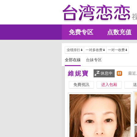
免费专区
点数充值
业绩排行
一对多收费
一对一收费
全部在線
台妹专区
維妮寶
休息中
最近
免費視訊
进入包厢
送