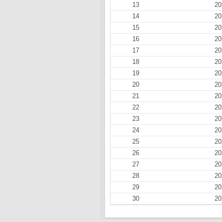
13
20
14
20
15
20
16
20
17
20
18
20
19
20
20
20
21
20
22
20
23
20
24
20
25
20
26
20
27
20
28
20
29
20
30
20