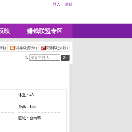
登入
注册
反映
赚钱联盟专区
纯)
辅导级(暧昧)
限制级(火辣)
体重 : 48
身高 : 165
区域 : 台南縣